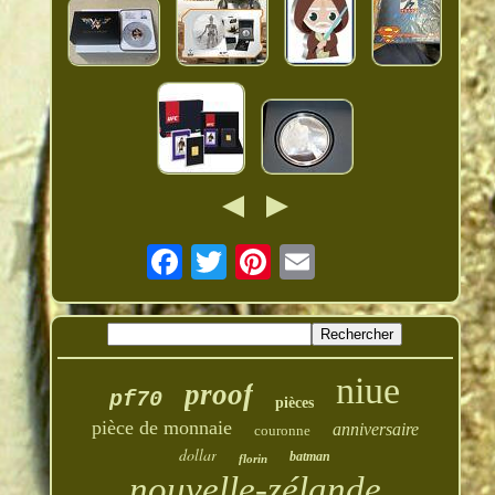
niue
proof
pf70
pièces
pièce de monnaie
anniversaire
couronne
dollar
batman
florin
nouvelle-zélande