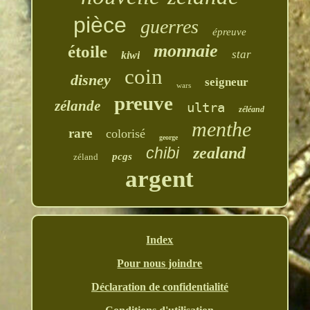
pièce
guerres
épreuve
monnaie
étoile
star
kiwi
coin
disney
seigneur
wars
preuve
zélande
ultra
zéléand
menthe
rare
colorisé
george
chibi
zealand
pcgs
zéland
argent
Index
Pour nous joindre
Déclaration de confidentialité