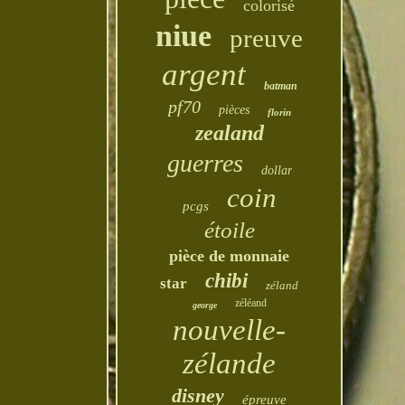
colorisé
niue
preuve
argent
batman
pf70
pièces
florin
zealand
guerres
dollar
coin
pcgs
étoile
pièce de monnaie
chibi
star
zéland
zéléand
george
nouvelle-
zélande
disney
épreuve