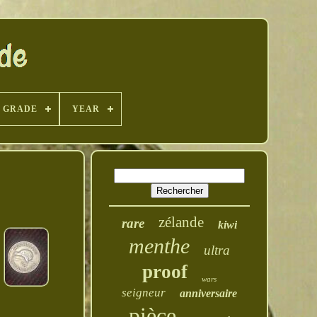
GRADE
YEAR
zélande
rare
kiwi
menthe
ultra
proof
wars
seigneur
anniversaire
pièce